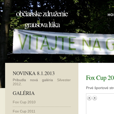
občianske združenie
HO
grausova lúka
NOVINKA 8.1.2013
Fox Cup 2
Pribudla nová galéria
Silvester
2012
.
Prvé športové str
GALÉRIA
Fox Cup 2010
Fox Cup 2011