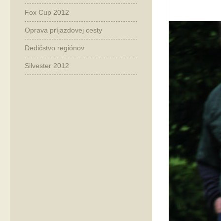
Fox Cup 2012
Oprava príjazdovej cesty
Dedičstvo regiónov
Silvester 2012