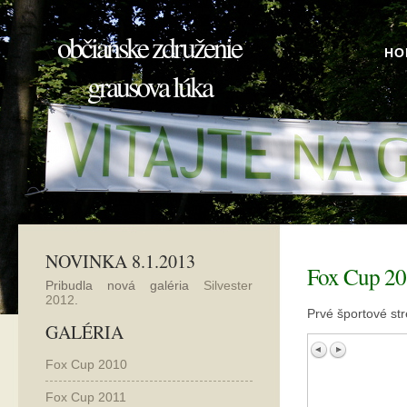
občianske združenie
HO
grausova lúka
NOVINKA 8.1.2013
Fox Cup 2
Pribudla nová galéria
Silvester
2012
.
Prvé športové str
GALÉRIA
Fox Cup 2010
Fox Cup 2011