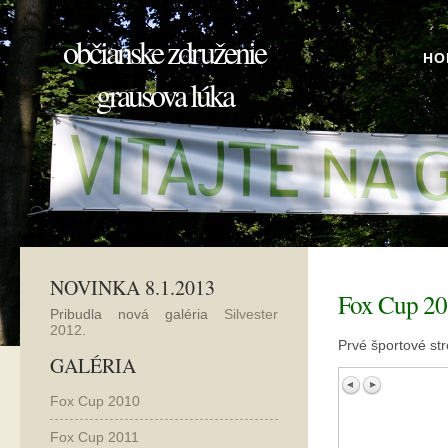
občianske združenie
HO
grausova lúka
NOVINKA 8.1.2013
Fox Cup 2
Pribudla nová galéria
Silvester
2012
.
Prvé športové str
GALÉRIA
Fox Cup 2010
Fox Cup 2011