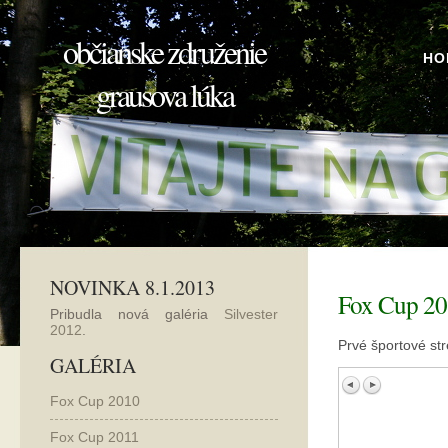
občianske združenie
HO
grausova lúka
NOVINKA 8.1.2013
Fox Cup 2
Pribudla nová galéria
Silvester
2012
.
Prvé športové str
GALÉRIA
Fox Cup 2010
Fox Cup 2011