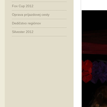
Fox Cup 2012
Oprava príjazdovej cesty
Dedičstvo regiónov
Silvester 2012