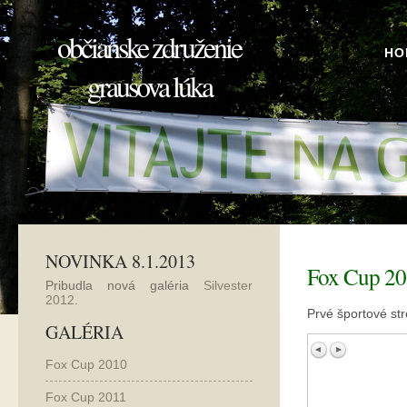
občianske združenie
HO
grausova lúka
NOVINKA 8.1.2013
Fox Cup 2
Pribudla nová galéria
Silvester
2012
.
Prvé športové str
GALÉRIA
Fox Cup 2010
Fox Cup 2011