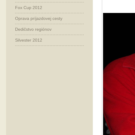
Fox Cup 2012
Oprava príjazdovej cesty
Dedičstvo regiónov
Silvester 2012