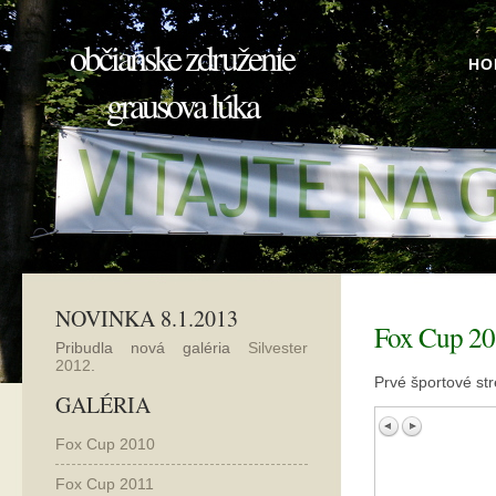
občianske združenie
HO
grausova lúka
NOVINKA 8.1.2013
Fox Cup 2
Pribudla nová galéria
Silvester
2012
.
Prvé športové str
GALÉRIA
Fox Cup 2010
Fox Cup 2011