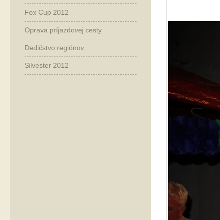
Fox Cup 2012
Oprava príjazdovej cesty
Dedičstvo regiónov
Silvester 2012