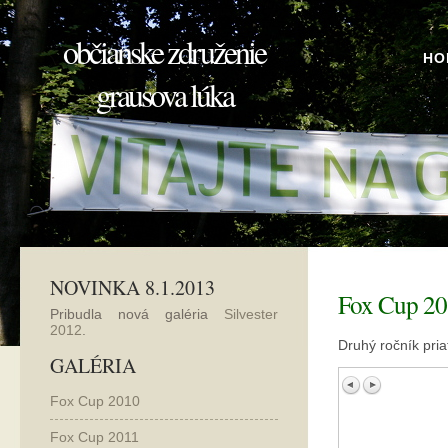
občianske združenie
HO
grausova lúka
NOVINKA 8.1.2013
Fox Cup 2
Pribudla nová galéria
Silvester
2012
.
Druhý ročník pri
GALÉRIA
Fox Cup 2010
Fox Cup 2011