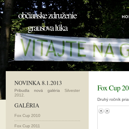
občianske združenie
HO
grausova lúka
NOVINKA 8.1.2013
Fox Cup 2
Pribudla nová galéria
Silvester
2012
.
Druhý ročník pri
GALÉRIA
Fox Cup 2010
Fox Cup 2011