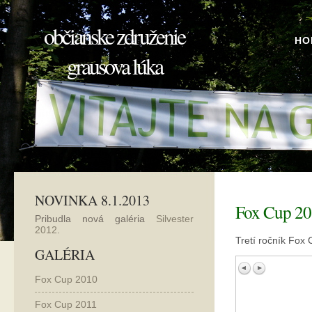
občianske združenie
HO
grausova lúka
NOVINKA 8.1.2013
Fox Cup 2
Pribudla nová galéria
Silvester
2012
.
Tretí ročník Fox
GALÉRIA
Fox Cup 2010
Fox Cup 2011