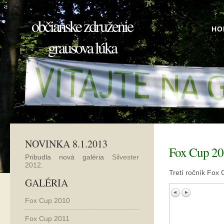
občianske združenie
HO
grausova lúka
NOVINKA 8.1.2013
Fox Cup 2
Pribudla nová galéria
Silvester
2012
.
Tretí ročník Fox
GALÉRIA
Fox Cup 2010
Fox Cup 2011