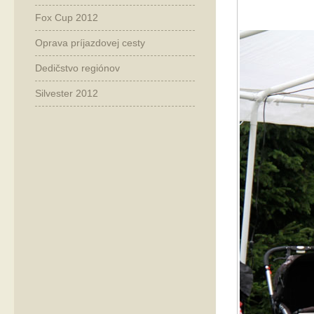
Fox Cup 2012
Oprava príjazdovej cesty
Dedičstvo regiónov
Silvester 2012