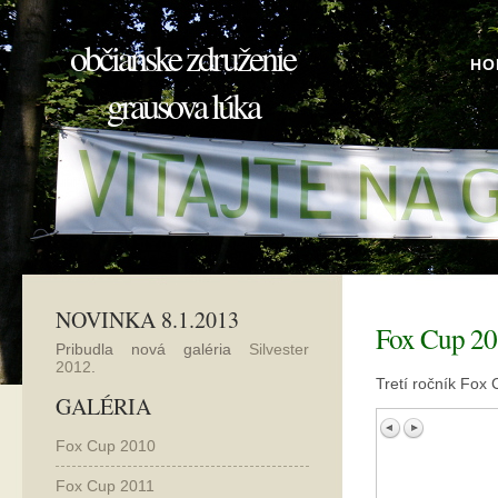
občianske združenie
HO
grausova lúka
NOVINKA 8.1.2013
Fox Cup 2
Pribudla nová galéria
Silvester
2012
.
Tretí ročník Fox
GALÉRIA
Fox Cup 2010
Fox Cup 2011