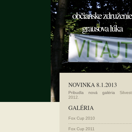
občianske združenie
grausova lúka
NOVINKA 8.1.2013
Pribudla nová galéria
Silvest
2012
.
GALÉRIA
Fox Cup 2010
Fox Cup 2011