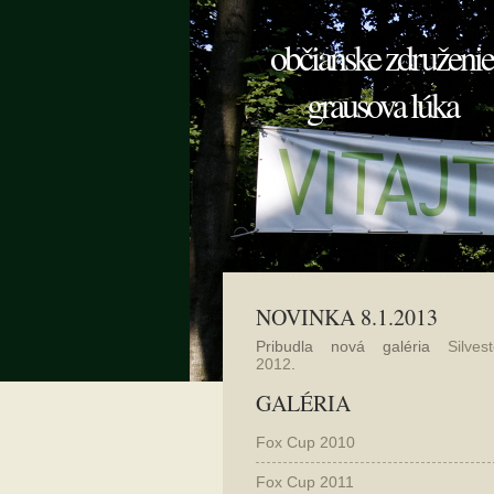
občianske združenie
grausova lúka
NOVINKA 8.1.2013
Pribudla nová galéria
Silvest
2012
.
GALÉRIA
Fox Cup 2010
Fox Cup 2011